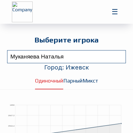
Главная
☰
Игроки
Турниры
Выберите игрока
Город:
Ижевск
Одиночный
Парный
Микст