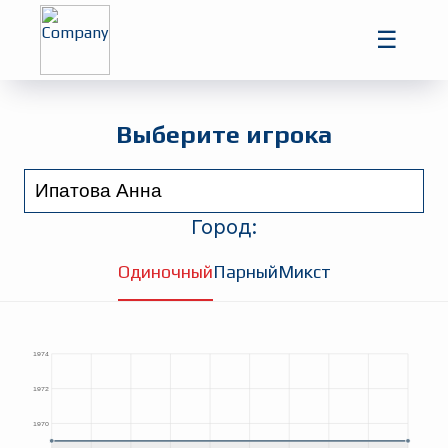
Главная
☰
Игроки
Турниры
Выберите игрока
Город:
Одиночный
Парный
Микст