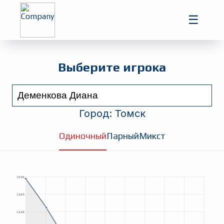
Главная
☰
Игроки
Турниры
Выберите игрока
Город:
Томск
Одиночный
Парный
Микст