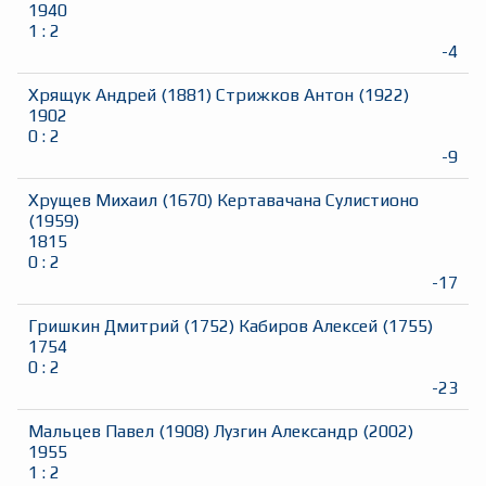
1940
1
:
2
-4
Хрящук Андрей
(
1881
)
Стрижков Антон
(
1922
)
1902
0
:
2
-9
Хрущев Михаил
(
1670
)
Кертавачана Сулистионо
(
1959
)
1815
0
:
2
-17
Гришкин Дмитрий
(
1752
)
Кабиров Алексей
(
1755
)
1754
0
:
2
-23
Мальцев Павел
(
1908
)
Лузгин Александр
(
2002
)
1955
1
:
2