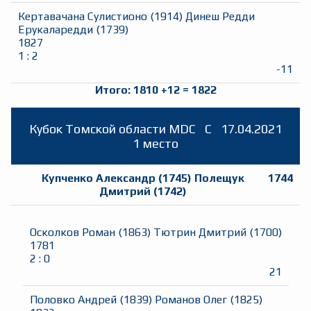
Кертавачана Сулистионо
(
1914
)
Динеш Редди
Ерукаларедди
(
1739
)
1827
1
:
2
-11
Итого:
1810
+
12
=
1822
Кубок Томской области MDC
C
17.04.2021
1 место
Купченко Александр
(
1745
)
Полещук
1744
Дмитрий
(
1742
)
Осколков Роман
(
1863
)
Тютрин Дмитрий
(
1700
)
1781
2
:
0
21
Половко Андрей
(
1839
)
Романов Олег
(
1825
)