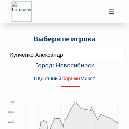
Главная
☰
Игроки
Турниры
Выберите игрока
Город:
Новосибирск
Одиночный
Парный
Микст