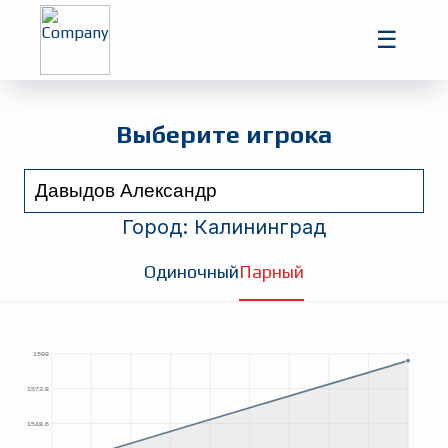
Главная
☰
Игроки
Турниры
Выберите игрока
Город:
Калининград
Одиночный
Парный