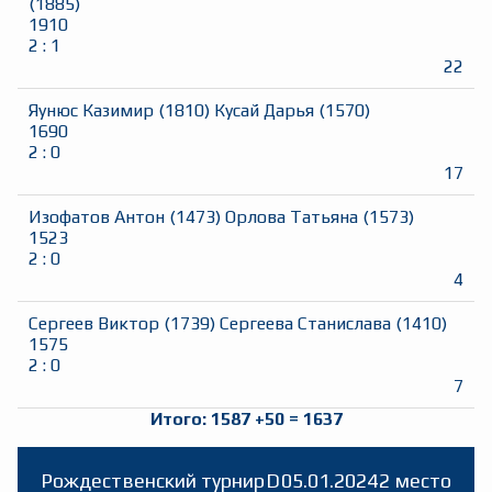
(
1885
)
1910
2
:
1
22
Яунюс Казимир
(
1810
)
Кусай Дарья
(
1570
)
1690
2
:
0
17
Изофатов Антон
(
1473
)
Орлова Татьяна
(
1573
)
1523
2
:
0
4
Сергеев Виктор
(
1739
)
Сергеева Станислава
(
1410
)
1575
2
:
0
7
Итого:
1587
+
50
=
1637
Рождественский турнир
D
05.01.2024
2 место