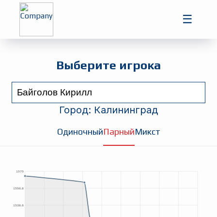
Главная
☰
Игроки
Турниры
Выберите игрока
Город:
Калининград
Одиночный
Парный
Микст