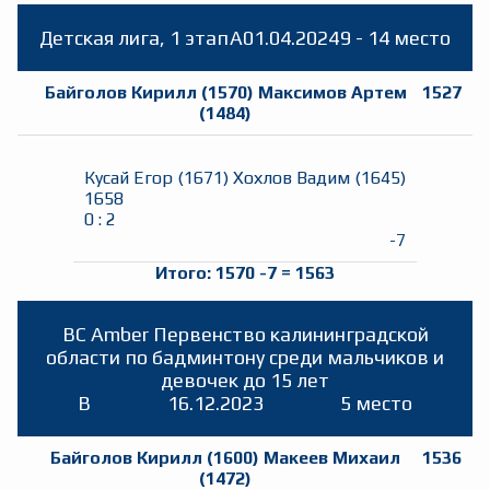
Детская лига, 1 этап
A
01.04.2024
9 - 14 место
Байголов Кирилл
(
1570
)
Максимов Артем
1527
(
1484
)
Кусай Егор
(
1671
)
Хохлов Вадим
(
1645
)
1658
0
:
2
-7
Итого:
1570
-7
=
1563
BC Amber Первенство калининградской
области по бадминтону среди мальчиков и
девочек до 15 лет
B
16.12.2023
5 место
Байголов Кирилл
(
1600
)
Макеев Михаил
1536
(
1472
)