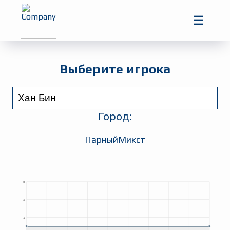
Главная
☰
Игроки
Турниры
Выберите игрока
Город:
Парный
Микст