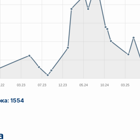
ока:
1554
а