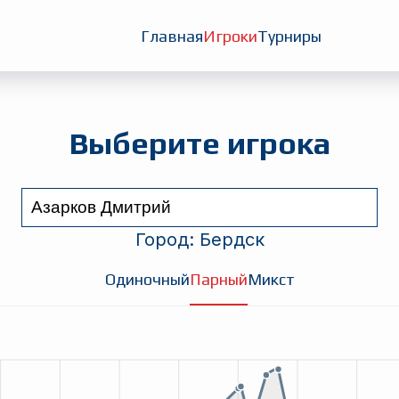
Главная
Игроки
Турниры
Выберите игрока
Город:
Бердск
Одиночный
Парный
Микст