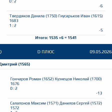
0
:
2
-6
Твердяков Данила
(
1750
)
Гнусарьков Иван
(
1615
)
1683
1
:
2
-5
Итого:
1535
+
6
=
1541
)
D
ПЛЮС
09.05.2026
 Дмитрий
(
1565
)
Гончаров Роман
(
1652
)
Кузнецов Николай
(
1700
)
1676
0
:
2
-13
Салапонов Максим
(
1571
)
Данилов Сергей
(
1572
)
1572