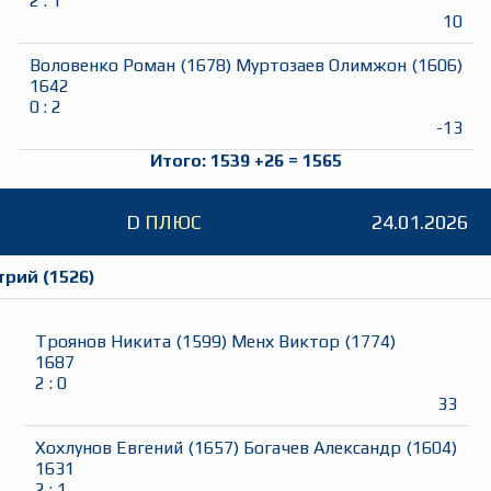
2
:
1
10
Воловенко Роман
(
1678
)
Муртозаев Олимжон
(
1606
)
1642
0
:
2
-13
Итого:
1539
+
26
=
1565
D
ПЛЮС
24.01.2026
трий
(
1526
)
Троянов Никита
(
1599
)
Менх Виктор
(
1774
)
1687
2
:
0
33
Хохлунов Евгений
(
1657
)
Богачев Александр
(
1604
)
1631
2
:
1