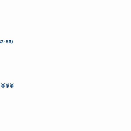
52-56)
🥈🥇🥈