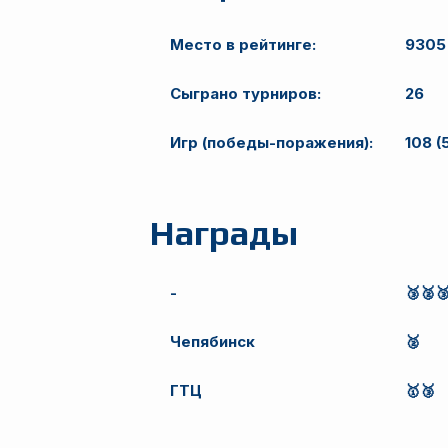
Место в рейтинге:
9305
Сыграно турниров:
26
Игр (победы-поражения):
108 (
Награды
-
🥉🥈
Чепябинск
🥈
ГТЦ
🥇🥉