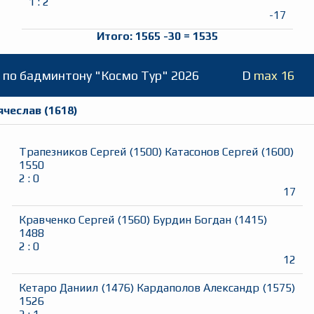
1
:
2
-17
Итого:
1565
-30
=
1535
по бадминтону "Космо Тур" 2026
D
max 16
ячеслав
(
1618
)
Трапезников Сергей
(
1500
)
Катасонов Сергей
(
1600
)
1550
2
:
0
17
Кравченко Сергей
(
1560
)
Бурдин Богдан
(
1415
)
1488
2
:
0
12
Кетаро Даниил
(
1476
)
Кардаполов Александр
(
1575
)
1526