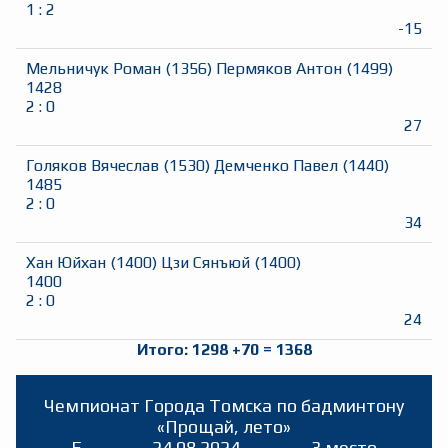
1
:
2
-15
Мельничук Роман
(
1356
)
Пермяков Антон
(
1499
)
1428
2
:
0
27
Голяков Вячеслав
(
1530
)
Демченко Павел
(
1440
)
1485
2
:
0
34
Хан Юйхан
(
1400
)
Цзи Сянъюй
(
1400
)
1400
2
:
0
24
Итого:
1298
+
70
=
1368
Чемпионат Города Томска по бадминтону
«Прощай, лето»
E
24.08.2024
3 место