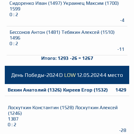
Сидоренко Иван
(
1497
)
Украинец Максим
(
1700
)
1599
0
:
2
-4
Бессонов Антон
(
1481
)
Тебякин Алексей
(
1510
)
1496
0
:
2
-11
Итого:
1293
-26
=
1267
День Победы-2024
D
LOW
12.05.2024
4 место
Вехин Анатолий
(
1326
)
Киреев Егор
(
1532
)
1429
Лоскуткин Константин
(
1528
)
Лоскуткин Алексей
(
1246
)
1387
0
:
2
-28