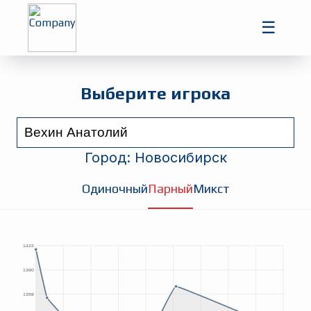
Главная
☰
Игроки
Турниры
Выберите игрока
Город:
Новосибирск
Одиночный
Парный
Микст