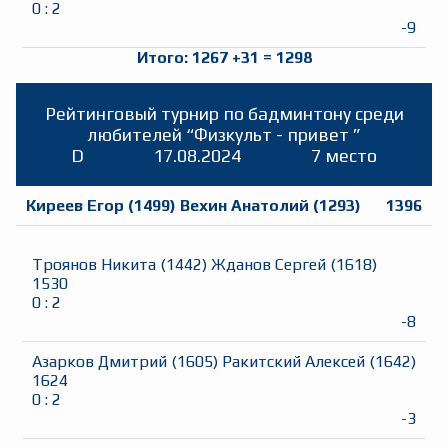
0
:
2
-9
Итого:
1267
+
31
=
1298
Рейтинговый турнир по бадминтону среди
любителей “Физкульт - привет ”
D
17.08.2024
7 место
Киреев Егор
(
1499
)
Вехин Анатолий
(
1293
)
1396
Троянов Никита
(
1442
)
Жданов Сергей
(
1618
)
1530
0
:
2
-8
Азарков Дмитрий
(
1605
)
Ракитский Алексей
(
1642
)
1624
0
:
2
-3