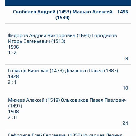
Скобелев Андрей
(
1453
)
Малько Алексей
1496
(
1539
)
Федоров Андрей Викторович
(
1680
)
Городилов
Игорь Евгеньевич
(
1513
)
1596
1
:
2
-8
Голяков Вячеслав
(
1473
)
Демченко Павел
(
1383
)
1428
2
:
1
10
Михеев Алексей
(
1519
)
Ольховиков Павел Павлович
(
1497
)
1508
2
:
0
24
Сафронов Глеб Сергеевич
(
1350
)
Кукарцев Леонид