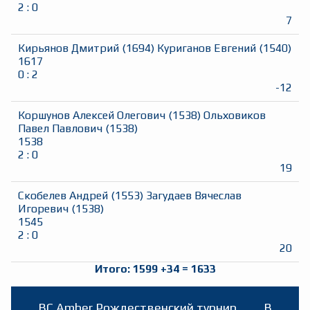
2
:
0
7
Кирьянов Дмитрий
(
1694
)
Куриганов Евгений
(
1540
)
1617
0
:
2
-12
Коршунов Алексей Олегович
(
1538
)
Ольховиков
Павел Павлович
(
1538
)
1538
2
:
0
19
Скобелев Андрей
(
1553
)
Загудаев Вячеслав
Игоревич
(
1538
)
1545
2
:
0
20
Итого:
1599
+
34
=
1633
BC Amber Рождественский турнир
B