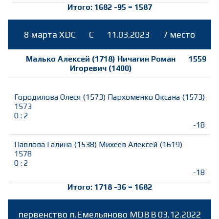
Итого:
1682
-95
=
1587
8 марта XDC
C
11.03.2023
7 место
Малько Алексей
(
1718
)
Ничагин Роман
1559
Игоревич
(
1400
)
Городилова Олеся
(
1573
)
Пархоменко Оксана
(
1573
)
1573
0
:
2
-18
Павлова Галина
(
1538
)
Михеев Алексей
(
1619
)
1578
0
:
2
-18
Итого:
1718
-36
=
1682
первенство п.Емельяново MDB
B
03.12.2022