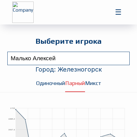
Главная
☰
Игроки
Турниры
Выберите игрока
Город:
Железногорск
Одиночный
Парный
Микст