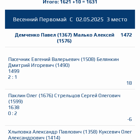
Итого:
1621
+
10
=
1631
Весенний Первомай
C
02.05.2025
3 место
Демченко Павел
(
1367
)
Малько Алексей
1472
(
1576
)
Пасечник Евгений Валерьевич
(
1508
)
Белянкин
Дмитрий Игоревич
(
1490
)
1499
2
:
1
18
Паклин Олег
(
1676
)
Стрельцов Сергей Олегович
(
1599
)
1638
0
:
2
-6
Хлыповка Александр Павлович
(
1358
)
Куксевич Олег
Александрович
(
1414
)