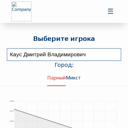
Главная
☰
Игроки
Турниры
Выберите игрока
Город:
Парный
Микст