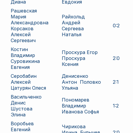
Диана
Евдокия
Рашевская
Мария
Райхольд
Александровна
Андрей
0
:
2
Корсаков
Сергеева
Алексей
Наталья
Сергеевич
Костин
Проскура Егор
Владимир
Проскура
2
:
0
Суровикина
Ксения
Евгения
Серобабин
Денисенко
Алексей
Антон
Половко
2
:
1
Цатурян Олеся
Ульяна
Васильченко
Пономарев
Денис
Владимир
1
:
2
Шустова
Иванова Софья
Элина
Воробьев
Чирикова
Евгений
Ирина
Булычев
2
:
0