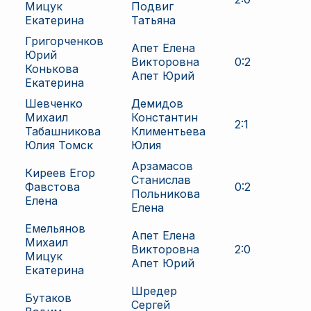
Мицук
Подвиг
Екатерина
Татьяна
Григорченков
Апет Елена
Юрий
Викторовна
0
:
2
Конькова
Апет Юрий
Екатерина
Шевченко
Демидов
Михаил
Константин
2
:
1
Табашникова
Климентьева
Юлия Томск
Юлия
Арзамасов
Киреев Егор
Станислав
Фавстова
0
:
2
Польникова
Елена
Елена
Емельянов
Апет Елена
Михаил
Викторовна
2
:
0
Мицук
Апет Юрий
Екатерина
Шредер
Бутаков
Сергей