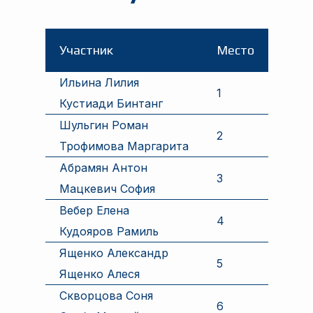
Участник
Место
Ильина Лилия
1
Кустиади Бинтанг
Шульгин Роман
2
Трофимова Маргарита
Абрамян Антон
3
Мацкевич София
Вебер Елена
4
Кудояров Рамиль
Ященко Александр
5
Ященко Алеся
Скворцова Соня
6