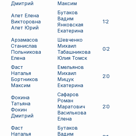
Дмитрий
Максим
Бутаков
Апет Елена
Вадим
Викторовна
1
:
2
Янковская
Апет Юрий
Екатерина
Арзамасов
Шевченко
Станислав
Михаил
0
:
2
Польникова
Табашникова
Елена
Юлия Томск
Фаст
Емельянов
Наталья
Михаил
2
:
0
Бортников
Мицук
Максим
Екатерина
Сафаров
Фокина
Роман
Татьяна
Маратович
2
:
0
Фокин
Василькова
Дмитрий
Елена
Фаст
Бутаков
Наталья
Вадим