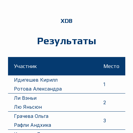
XDB
Результаты
Участник
Место
Идигешев Кирилл
1
Ротова Александра
Ли Вэньи
2
Лю Яньсюн
Грачева Ольга
3
Рафли Андхика