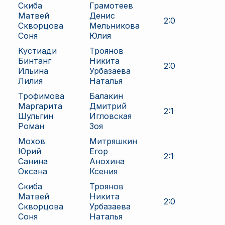
Скиба
Грамотеев
Матвей
Денис
2
:
0
Скворцова
Мельникова
Соня
Юлия
Кустиади
Троянов
Бинтанг
Никита
2
:
0
Ильина
Урбазаева
Лилия
Наталья
Трофимова
Балакин
Маргарита
Дмитрий
2
:
1
Шульгин
Игловская
Роман
Зоя
Мохов
Митряшкин
Юрий
Егор
2
:
1
Санина
Анохина
Оксана
Ксения
Скиба
Троянов
Матвей
Никита
2
:
0
Скворцова
Урбазаева
Соня
Наталья