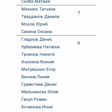
Скиба Матвей
Михнюк Татьяна
7
Твердяков Данила
Мохов Юрий
Санина Оксана
Гладков Денис
9
Урбазаева Наталья
Троянов Никита
Анохина Ксения
Митряшкин Егор
Вехина Лилия
Грамотеев Денис
Мельникова Юлия
Ганул Роман
Бочанова Инна