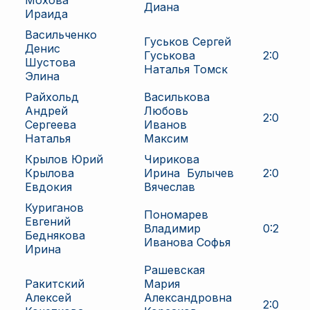
Мохова
Диана
Ираида
Васильченко
Гуськов Сергей
Денис
Гуськова
2
:
0
Шустова
Наталья Томск
Элина
Райхольд
Василькова
Андрей
Любовь
2
:
0
Сергеева
Иванов
Наталья
Максим
Крылов Юрий
Чирикова
Крылова
Ирина
Булычев
2
:
0
Евдокия
Вячеслав
Куриганов
Пономарев
Евгений
Владимир
0
:
2
Беднякова
Иванова Софья
Ирина
Рашевская
Ракитский
Мария
Алексей
Александровна
2
:
0