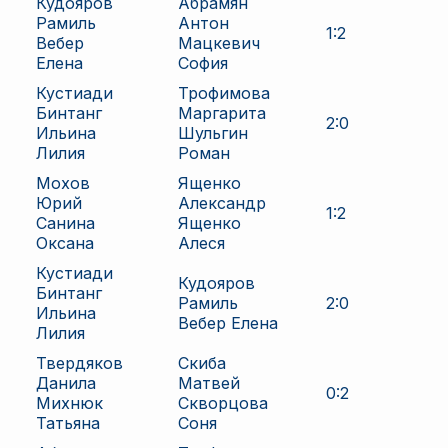
Кудояров
Абрамян
Рамиль
Антон
1
:
2
Вебер
Мацкевич
Елена
София
Кустиади
Трофимова
Бинтанг
Маргарита
2
:
0
Ильина
Шульгин
Лилия
Роман
Мохов
Ященко
Юрий
Александр
1
:
2
Санина
Ященко
Оксана
Алеся
Кустиади
Кудояров
Бинтанг
Рамиль
2
:
0
Ильина
Вебер Елена
Лилия
Твердяков
Скиба
Данила
Матвей
0
:
2
Михнюк
Скворцова
Татьяна
Соня