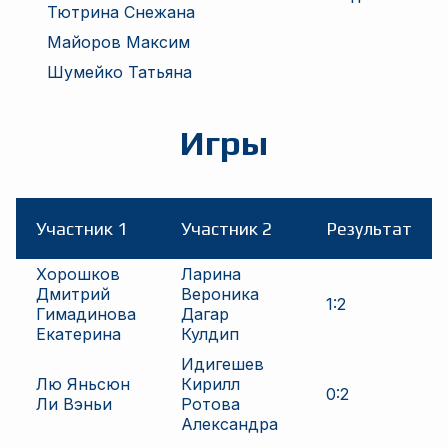
Тютрина Снежана
Майоров Максим
Шумейко Татьяна
Игры
Участник 1
Участник 2
Результат
Хорошков
Ларина
Дмитрий
Вероника
1
:
2
Гимадинова
Дагар
Екатерина
Кулдип
Идигешев
Лю Яньсюн
Кирилл
0
:
2
Ли Вэньи
Ротова
Александра