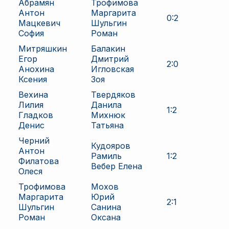
Абрамян
Трофимова
Антон
Маргарита
0
:
2
Мацкевич
Шульгин
София
Роман
Митряшкин
Балакин
Егор
Дмитрий
2
:
0
Анохина
Игловская
Ксения
Зоя
Вехина
Твердяков
Лилия
Данила
1
:
2
Гладков
Михнюк
Денис
Татьяна
Черний
Кудояров
Антон
Рамиль
1
:
2
Филатова
Вебер Елена
Олеся
Трофимова
Мохов
Маргарита
Юрий
2
:
1
Шульгин
Санина
Роман
Оксана