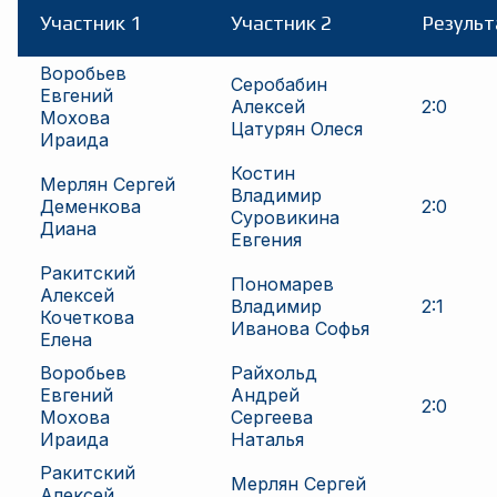
Участник 1
Участник 2
Результ
Воробьев
Серобабин
Евгений
Алексей
2
:
0
Мохова
Цатурян Олеся
Ираида
Костин
Мерлян Сергей
Владимир
Деменкова
2
:
0
Суровикина
Диана
Евгения
Ракитский
Пономарев
Алексей
Владимир
2
:
1
Кочеткова
Иванова Софья
Елена
Воробьев
Райхольд
Евгений
Андрей
2
:
0
Мохова
Сергеева
Ираида
Наталья
Ракитский
Мерлян Сергей
Алексей