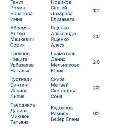
Ганул
Новиков
Роман
Сергей
1
:
2
Бочанова
Лазарева
Инна
Елизавета
Абрамян
Ященко
Антон
Александр
2
:
0
Мацкевич
Ященко
София
Алеся
Троянов
Грамотеев
Никита
Денис
2
:
0
Урбазаева
Мельникова
Наталья
Юлия
Кустиади
Скиба
Бинтанг
Матвей
2
:
0
Ильина
Скворцова
Лилия
Соня
Твердяков
Кудояров
Данила
Рамиль
0
:
2
Михнюк
Вебер Елена
Татьяна