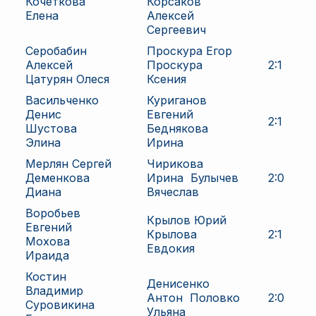
Кочеткова
Корсаков
Елена
Алексей
Сергеевич
Серобабин
Проскура Егор
Алексей
Проскура
2
:
1
Цатурян Олеся
Ксения
Васильченко
Куриганов
Денис
Евгений
2
:
1
Шустова
Беднякова
Элина
Ирина
Мерлян Сергей
Чирикова
Деменкова
Ирина
Булычев
2
:
0
Диана
Вячеслав
Воробьев
Крылов Юрий
Евгений
Крылова
2
:
1
Мохова
Евдокия
Ираида
Костин
Денисенко
Владимир
Антон
Половко
2
:
0
Суровикина
Ульяна