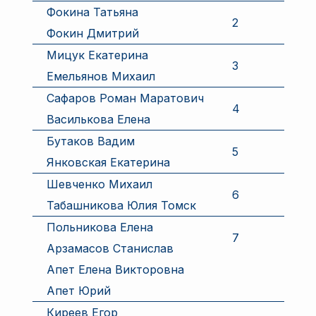
Фокина Татьяна
2
Фокин Дмитрий
Мицук Екатерина
3
Емельянов Михаил
Сафаров Роман Маратович
4
Василькова Елена
Бутаков Вадим
5
Янковская Екатерина
Шевченко Михаил
6
Табашникова Юлия Томск
Польникова Елена
7
Арзамасов Станислав
Апет Елена Викторовна
Апет Юрий
Киреев Егор