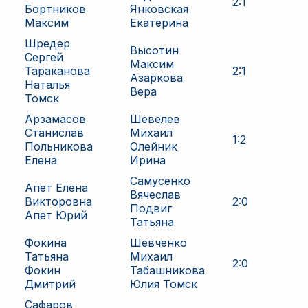
2
:
1
Бортников
Янковская
Максим
Екатерина
Шредер
Высотин
Сергей
Максим
Тараканова
2
:
1
Азаркова
Наталья
Вера
Томск
Арзамасов
Шевелев
Станислав
Михаил
1
:
2
Польникова
Олейник
Елена
Ирина
Самусенко
Апет Елена
Вячеслав
Викторовна
2
:
0
Подвиг
Апет Юрий
Татьяна
Фокина
Шевченко
Татьяна
Михаил
2
:
0
Фокин
Табашникова
Дмитрий
Юлия Томск
Сафаров