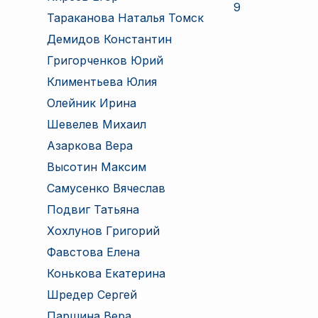
9
Тараканова Наталья Томск
Демидов Константин
Григорченков Юрий
Климентьева Юлия
Олейник Ирина
Шевелев Михаил
Азаркова Вера
Высотин Максим
Самусенко Вячеслав
Подвиг Татьяна
Хохлунов Григорий
Фавстова Елена
Конькова Екатерина
Шредер Сергей
Паршина Вера