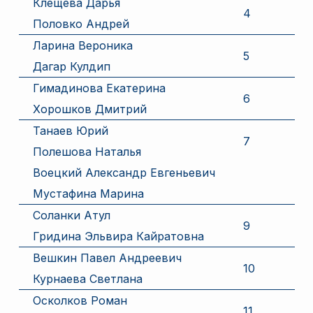
Клещева Дарья
4
Половко Андрей
Ларина Вероника
5
Дагар Кулдип
Гимадинова Екатерина
6
Хорошков Дмитрий
Танаев Юрий
7
Полешова Наталья
Воецкий Александр Евгеньевич
Мустафина Марина
Соланки Атул
9
Гридина Эльвира Кайратовна
Вешкин Павел Андреевич
10
Курнаева Светлана
Осколков Роман
11