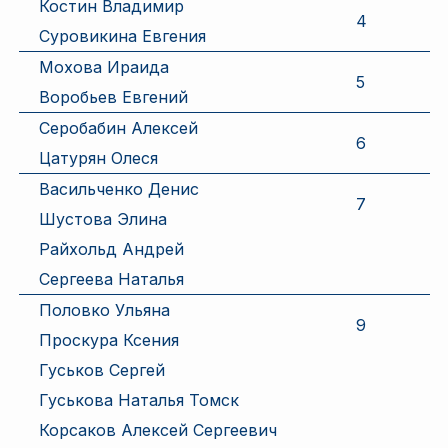
Костин Владимир
4
Суровикина Евгения
Мохова Ираида
5
Воробьев Евгений
Серобабин Алексей
6
Цатурян Олеся
Васильченко Денис
7
Шустова Элина
Райхольд Андрей
Сергеева Наталья
Половко Ульяна
9
Проскура Ксения
Гуськов Сергей
Гуськова Наталья Томск
Корсаков Алексей Сергеевич