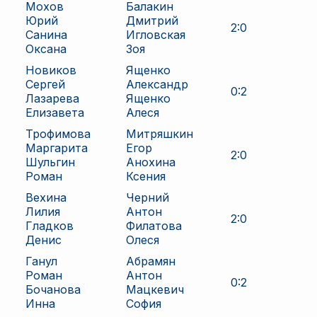
Мохов
Балакин
Юрий
Дмитрий
2
:
0
Санина
Игловская
Оксана
Зоя
Новиков
Ященко
Сергей
Александр
0
:
2
Лазарева
Ященко
Елизавета
Алеся
Трофимова
Митряшкин
Маргарита
Егор
2
:
0
Шульгин
Анохина
Роман
Ксения
Вехина
Черний
Лилия
Антон
2
:
0
Гладков
Филатова
Денис
Олеся
Ганул
Абрамян
Роман
Антон
0
:
2
Бочанова
Мацкевич
Инна
София