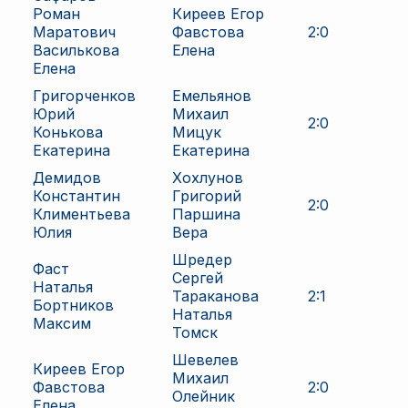
Роман
Киреев Егор
Маратович
Фавстова
2
:
0
Василькова
Елена
Елена
Григорченков
Емельянов
Юрий
Михаил
2
:
0
Конькова
Мицук
Екатерина
Екатерина
Демидов
Хохлунов
Константин
Григорий
2
:
0
Климентьева
Паршина
Юлия
Вера
Шредер
Фаст
Сергей
Наталья
Тараканова
2
:
1
Бортников
Наталья
Максим
Томск
Шевелев
Киреев Егор
Михаил
Фавстова
2
:
0
Олейник
Елена