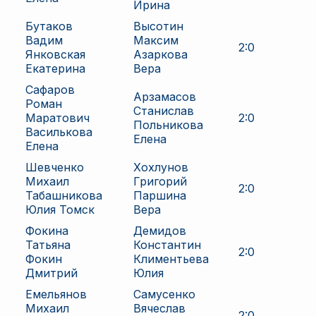
Ирина
Бутаков
Высотин
Вадим
Максим
2
:
0
Янковская
Азаркова
Екатерина
Вера
Сафаров
Арзамасов
Роман
Станислав
Маратович
2
:
0
Польникова
Василькова
Елена
Елена
Шевченко
Хохлунов
Михаил
Григорий
2
:
0
Табашникова
Паршина
Юлия Томск
Вера
Фокина
Демидов
Татьяна
Константин
2
:
0
Фокин
Климентьева
Дмитрий
Юлия
Емельянов
Самусенко
Михаил
Вячеслав
2
:
0