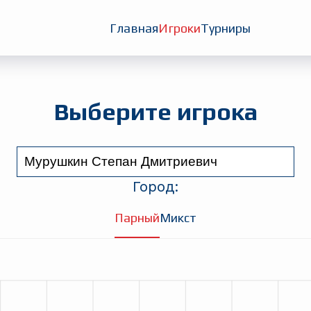
Главная
Игроки
Турниры
Выберите игрока
Город:
Парный
Микст