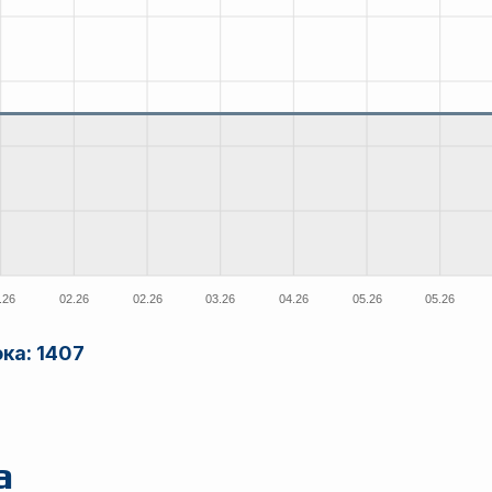
ока:
1407
а