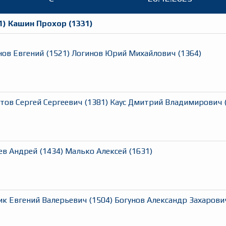
1
)
Кашин Прохор
(
1331
)
нов Евгений
(
1521
)
Логинов Юрий Михайлович
(
1364
)
тов Сергей Сергеевич
(
1381
)
Каус Дмитрий Владимирович
ев Андрей
(
1434
)
Малько Алексей
(
1631
)
ик Евгений Валерьевич
(
1504
)
Богунов Александр Захарови